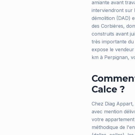
amiante avant trava
interviendront sur 
démolition (DAD) es
des Corbières, dom
construits avant j
très importante du 
expose le vendeur à
km à Perpignan, v
Comment 
Calce ?
Chez Diag Appart, l
avec mention déli
votre appartement 
méthodique de l'en