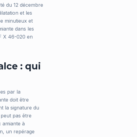
rêté du 12 décembre
ilatation et les
e minutieux et
miante dans les
NF X 46-020 en
lce : qui
ies par la
nte doit être
t la signature du
peut pas être
ic amiante à
on, un repérage