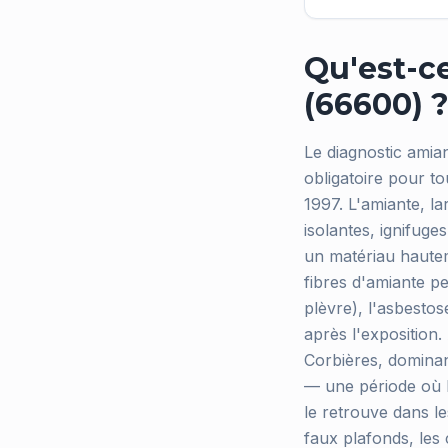
Qu'est-ce
(66600) 
Le diagnostic amia
obligatoire pour tou
1997. L'amiante, la
isolantes, ignifug
un matériau hautem
fibres d'amiante p
plèvre), l'asbesto
après l'exposition.
Corbières, dominan
— une période où l
le retrouve dans le
faux plafonds, les 