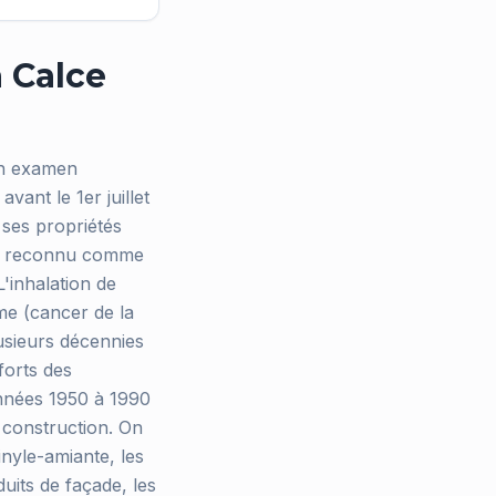
 Calce
un examen
vant le 1er juillet
 ses propriétés
hui reconnu comme
'inhalation de
me (cancer de la
usieurs décennies
forts des
années 1950 à 1990
 construction. On
inyle-amiante, les
duits de façade, les