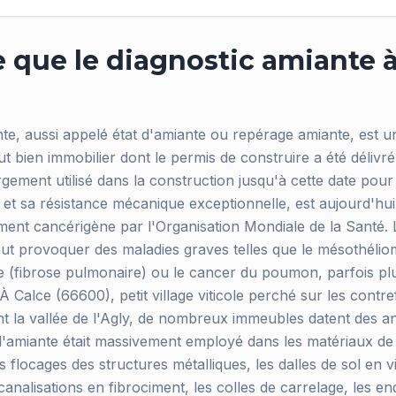
 que le diagnostic amiante à
?
nte, aussi appelé état d'amiante ou repérage amiante, est 
t bien immobilier dont le permis de construire a été délivré a
rgement utilisé dans la construction jusqu'à cette date pour
es et sa résistance mécanique exceptionnelle, est aujourd'
ent cancérigène par l'Organisation Mondiale de la Santé. L
eut provoquer des maladies graves telles que le mésothélio
se (fibrose pulmonaire) ou le cancer du poumon, parfois pl
 À Calce (66600), petit village viticole perché sur les contre
t la vallée de l'Agly, de nombreux immeubles datent des 
'amiante était massivement employé dans les matériaux de
s flocages des structures métalliques, les dalles de sol en v
canalisations en fibrociment, les colles de carrelage, les en