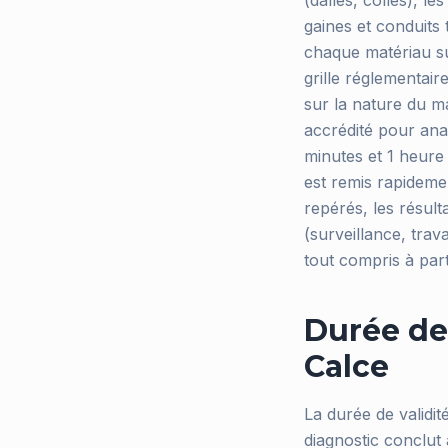
(dalles, colles), l
gaines et conduits 
chaque matériau su
grille réglementair
sur la nature du m
accrédité pour ana
minutes et 1 heure
est remis rapideme
repérés, les résul
(surveillance, trav
tout compris à par
Durée de
Calce
La durée de validit
diagnostic conclut