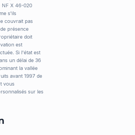
rme NF X 46-020
me s'ils
ne couvrait pas
 de présence
opriétaire doit
rvation est
tuée. Si l'état est
ans un délai de 36
dominant la vallée
uits avant 1997 de
rt vous
rsonnalisés sur les
n