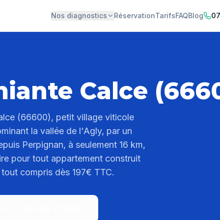
Nos diagnostics
Réservation
Tarifs
FAQ
Blog
07
iante Calce (666
lce (66600), petit village viticole
minant la vallée de l'Agly, par un
depuis Perpignan, à seulement 16 km,
ire pour tout appartement construit
rif tout compris dès 197€ TTC.
07 56 88 27 66