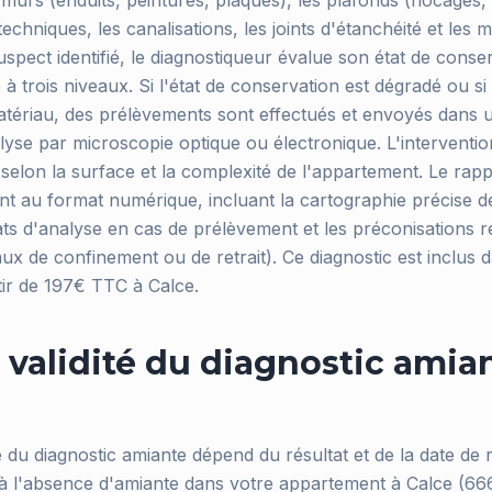
es murs (enduits, peintures, plaques), les plafonds (flocages,
techniques, les canalisations, les joints d'étanchéité et les 
spect identifié, le diagnostiqueur évalue son état de conse
e à trois niveaux. Si l'état de conservation est dégradé ou s
atériau, des prélèvements sont effectués et envoyés dans u
lyse par microscopie optique ou électronique. L'interventi
 selon la surface et la complexité de l'appartement. Le ra
nt au format numérique, incluant la cartographie précise d
tats d'analyse en cas de prélèvement et les préconisations 
aux de confinement ou de retrait). Ce diagnostic est inclus d
tir de 197€ TTC à Calce.
 validité du diagnostic amia
é du diagnostic amiante dépend du résultat et de la date de ré
 à l'absence d'amiante dans votre appartement à Calce (6660