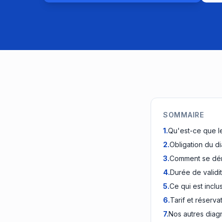
SOMMAIRE
1
.
Qu'est-ce que l
2
.
Obligation du d
3
.
Comment se déro
4
.
Durée de validi
5
.
Ce qui est inclu
6
.
Tarif et réserva
7
.
Nos autres diag