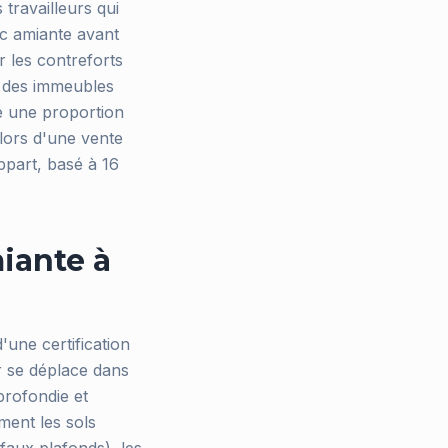
travailleurs qui
ic amiante avant
r les contreforts
s des immeubles
te une proportion
 lors d'une vente
ppart, basé à 16
iante à
'une certification
r se déplace dans
profondie et
ment les sols