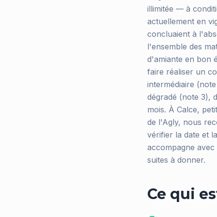
illimitée — à condi
actuellement en vig
concluaient à l'ab
l'ensemble des mat
d'amiante en bon ét
faire réaliser un c
intermédiaire (note
dégradé (note 3), 
mois. À Calce, peti
de l'Agly, nous re
vérifier la date et
accompagne avec un
suites à donner.
Ce qui es