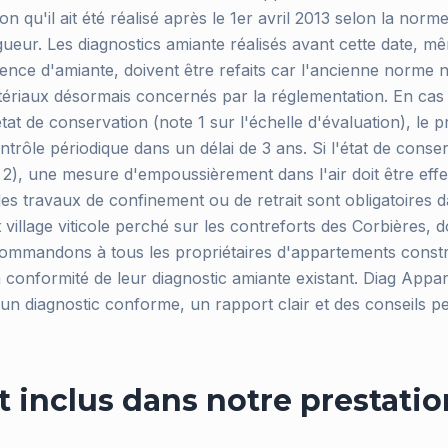
tion qu'il ait été réalisé après le 1er avril 2013 selon la no
ueur. Les diagnostics amiante réalisés avant cette date, mê
sence d'amiante, doivent être refaits car l'ancienne norme 
ériaux désormais concernés par la réglementation. En cas
at de conservation (note 1 sur l'échelle d'évaluation), le pr
ontrôle périodique dans un délai de 3 ans. Si l'état de conse
 2), une mesure d'empoussièrement dans l'air doit être effec
des travaux de confinement ou de retrait sont obligatoires d
t village viticole perché sur les contreforts des Corbières, 
commandons à tous les propriétaires d'appartements constr
 la conformité de leur diagnostic amiante existant. Diag Appa
 diagnostic conforme, un rapport clair et des conseils pe
t inclus dans notre prestatio