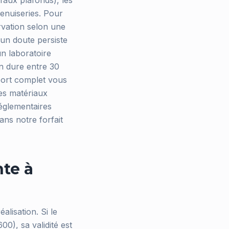
 faux plafonds), les
menuiseries. Pour
rvation selon une
i un doute persiste
n laboratoire
on dure entre 30
pport complet vous
es matériaux
réglementaires
ans notre forfait
nte à
alisation. Si le
0), sa validité est