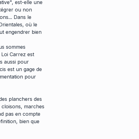
ative", est-elle une
intégrer ou non
ons... Dans le
rientales, où le
eut engendrer bien
nous sommes
 Loi Carrez est
is aussi pour
écis est un gage de
ementation pour
 des planchers des
, cloisons, marches
end pas en compte
finition, bien que