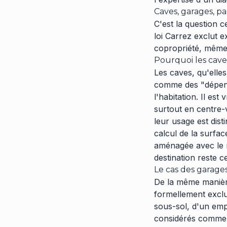
Caves, garages, par
C'est la question c
loi Carrez exclut e
copropriété, même s
Pourquoi les caves
Les caves, qu'elle
comme des "dépenda
l'habitation. Il es
surtout en centre-
leur usage est disti
calcul de la surfac
aménagée avec le m
destination reste c
Le cas des garage
De la même manière
formellement exclu
sous-sol, d'un em
considérés comme d