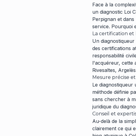
Face à la complexit
un diagnostic Loi 
Perpignan et dans 
service. Pourquoi e
La certification e
Un diagnostiqueur 
des certifications 
responsabilité civ
l'acquéreur, cette 
Rivesaltes, Argelè
Mesure précise et
Le diagnostiqueur 
méthode définie par
sans chercher à max
juridique du diagnos
Conseil et experti
Au-delà de la simpl
clairement ce qui e
bien atypique à Co