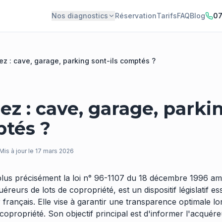
Nos diagnostics
Réservation
Tarifs
FAQ
Blog
07
ez : cave, garage, parking sont-ils comptés ?
rez : cave, garage, parki
ptés ?
Mis à jour le
17 mars 2026
plus précisément la loi n° 96-1107 du 18 décembre 1996 amé
éreurs de lots de copropriété, est un dispositif législatif es
français. Elle vise à garantir une transparence optimale lo
copropriété. Son objectif principal est d'informer l'acquére