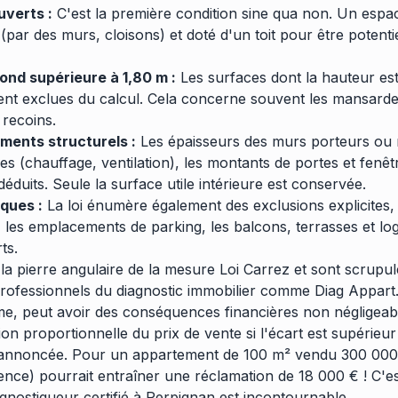
uverts :
C'est la première condition sine qua non. Un espac
par des murs, cloisons) et doté d'un toit pour être potenti
ond supérieure à 1,80 m :
Les surfaces dont la hauteur est
nt exclues du calcul. Cela concerne souvent les mansarde
 recoins.
ments structurels :
Les épaisseurs des murs porteurs ou n
es (chauffage, ventilation), les montants de portes et fenêt
duits. Seule la surface utile intérieure est conservée.
ques :
La loi énumère également des exclusions explicites, 
 les emplacements de parking, les balcons, terrasses et log
ts.
 la pierre angulaire de la mesure Loi Carrez et sont scrup
professionnels du diagnostic immobilier comme Diag Appart
e, peut avoir des conséquences financières non négligeabl
on proportionnelle du prix de vente si l'écart est supérieur
 annoncée. Pour un appartement de 100 m² vendu 300 000
ence) pourrait entraîner une réclamation de 18 000 € ! C'e
agnostiqueur certifié à Perpignan est incontournable.