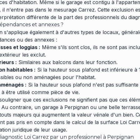
ces d'habitation. Même si le garage est contigu à l'apparte
il n'entre pas dans le mesurage Carrez. Cette exclusion est
rprétation différente de la part des professionnels du diag
dépendances et annexes ?
on s'applique également à d'autres types de locaux, généra
ances ou des annexes :
sses et loggias :
Même s'ils sont clos, ils ne sont pas inclu
extérieur les exclut.
ieurs :
Similaires aux balcons dans leur fonction.
n habitables :
Si la hauteur sous plafond est inférieure à 
essibles ou non aménagées pour l'habitat.
 aménagés :
Si la hauteur sous plafond n'est pas suffisante o
 à être utilisé comme pièce de vie.
e souligner que ces exclusions ne signifient pas que ces él
. Au contraire, un garage à Perpignan ou une belle terrass
touts majeurs qui augmentent la valeur vénale d'un bien. C
nt pas pris en compte dans le calcul de la surface Loi Car
ation juridique de leur usage.
iagnostic Loi Carrez par un professionnel à Perpignan