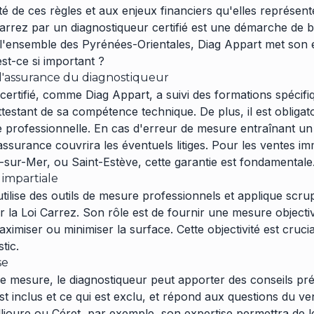
é de ces règles et aux enjeux financiers qu'elles représente
Carrez par un diagnostiqueur certifié est une démarche de 
l'ensemble des Pyrénées-Orientales, Diag Appart met son e
st-ce si important ?
t l'assurance du diagnostiqueur
certifié, comme Diag Appart, a suivi des formations spécifi
attestant de sa compétence technique. De plus, il est obliga
ile professionnelle. En cas d'erreur de mesure entraînant u
assurance couvrira les éventuels litiges. Pour les ventes im
s-sur-Mer, ou Saint-Estève, cette garantie est fondamentale
 impartiale
utilise des outils de mesure professionnels et applique scr
 la Loi Carrez. Son rôle est de fournir une mesure objectiv
imiser ou minimiser la surface. Cette objectivité est crucial
tic.
se
e mesure, le diagnostiqueur peut apporter des conseils préc
st inclus et ce qui est exclu, et répond aux questions du v
llioure ou Céret, par exemple, son expertise permettra de l