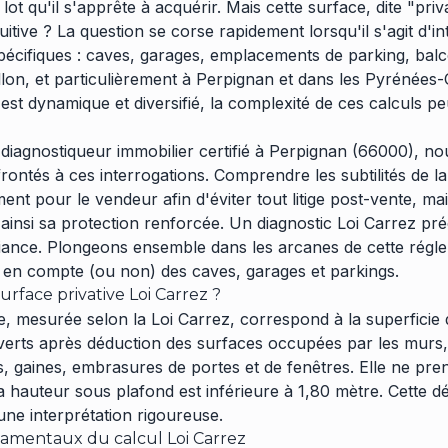
lot qu'il s'apprête à acquérir. Mais cette surface, dite "priv
tuitive ? La question se corse rapidement lorsqu'il s'agit d'
pécifiques : caves, garages, emplacements de parking, balc
on, et particulièrement à Perpignan et dans les Pyrénées-O
est dynamique et diversifié, la complexité de ces calculs p
diagnostiqueur immobilier certifié à Perpignan (66000), 
ontés à ces interrogations. Comprendre les subtilités de la
ent pour le vendeur afin d'éviter tout litige post-vente, ma
t ainsi sa protection renforcée. Un diagnostic Loi Carrez pr
fiance. Plongeons ensemble dans les arcanes de cette régl
se en compte (ou non) des caves, garages et parkings.
urface privative Loi Carrez ?
ve, mesurée selon la Loi Carrez, correspond à la superficie
verts après déduction des surfaces occupées par les murs
rs, gaines, embrasures de portes et de fenêtres. Elle ne pr
a hauteur sous plafond est inférieure à 1,80 mètre. Cette dé
une interprétation rigoureuse.
damentaux du calcul Loi Carrez