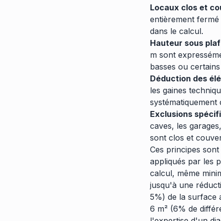
Locaux clos et co
entièrement fermé (
dans le calcul.
Hauteur sous plaf
m sont expresséme
basses ou certains
Déduction des élé
les gaines techniqu
systématiquement dé
Exclusions spécifi
caves, les garages,
sont clos et couver
Ces principes sont
appliqués par les 
calcul, même minim
jusqu'à une réducti
5%) de la surface
6 m² (6% de différ
l'expertise d'un di