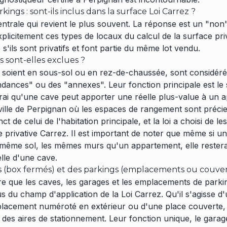
kings : sont-ils inclus dans la surface Loi Carrez ?
entrale qui revient le plus souvent. La réponse est un "non
xplicitement ces types de locaux du calcul de la surface pri
'ils sont privatifs et font partie du même lot vendu.
 sont-elles exclues ?
s soient en sous-sol ou en rez-de-chaussée, sont considérée
nces" ou des "annexes". Leur fonction principale est le 
t vrai qu'une cave peut apporter une réelle plus-value à un
ville de Perpignan où les espaces de rangement sont préci
nct de celui de l'habitation principale, et la loi a choisi de le
e privative Carrez. Il est important de noter que même si u
ême sol, les mêmes murs qu'un appartement, elle restera 
elle d'une cave.
s (box fermés) et des parkings (emplacements ou couver
 que les caves, les garages et les emplacements de parki
s du champ d'application de la Loi Carrez. Qu'il s'agisse 
placement numéroté en extérieur ou d'une place couverte,
es aires de stationnement. Leur fonction unique, le garage