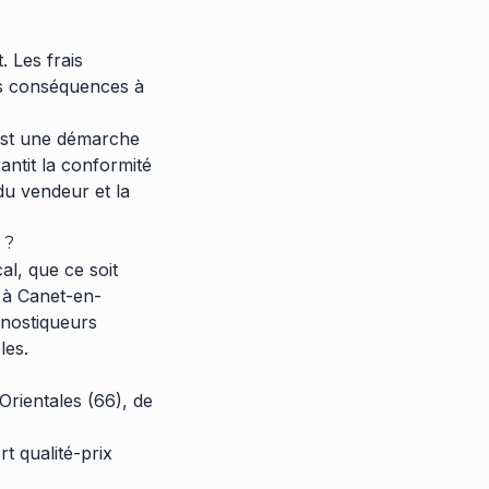
 Les frais
des conséquences à
 est une démarche
antit la conformité
 du vendeur et la
 ?
l, que ce soit
 à Canet-en-
gnostiqueurs
les.
rientales (66), de
 qualité-prix