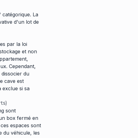
" catégorique. La
vative d'un lot de
s par la loi
stockage et non
 appartement,
eux. Cependant,
s dissocier du
ne cave est
exclue si sa
ts)
ng sont
d'un box fermé en
 ces espaces sont
 du véhicule, les