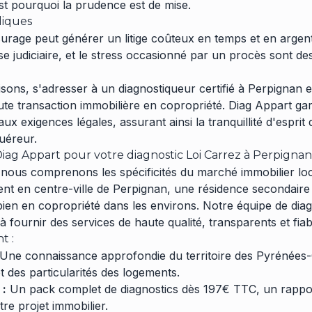
t pourquoi la prudence est de mise.
idiques
rage peut générer un litige coûteux en temps et en argent.
ise judiciaire, et le stress occasionné par un procès sont 
isons, s'adresser à un diagnostiqueur certifié à Perpignan
ute transaction immobilière en copropriété. Diag Appart gar
aux exigences légales, assurant ainsi la tranquillité d'esprit
uéreur.
Diag Appart pour votre diagnostic Loi Carrez à Perpignan
nous comprenons les spécificités du marché immobilier loca
t en centre-ville de Perpignan, une résidence secondaire
bien en copropriété dans les environs. Notre équipe de dia
 à fournir des services de haute qualité, transparents et fiab
t :
Une connaissance approfondie du territoire des Pyrénées-O
t des particularités des logements.
 :
Un pack complet de diagnostics dès 197€ TTC, un rapport
re projet immobilier.