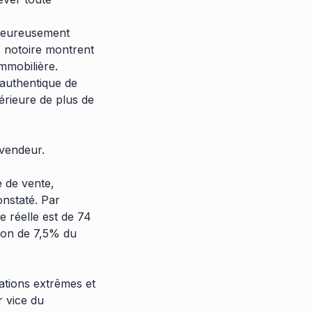
lheureusement
s notoire montrent
immobilière.
 authentique de
férieure de plus de
vendeur.
e de vente,
onstaté. Par
 réelle est de 74
tion de 7,5% du
uations extrêmes et
r vice du