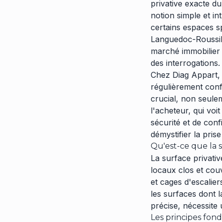
privative exacte du 
notion simple et in
certains espaces s
Languedoc-Roussill
marché immobilier 
des interrogations.
Chez Diag Appart, 
régulièrement confr
crucial, non seulem
l'acheteur, qui voi
sécurité et de con
démystifier la pri
Qu'est-ce que la s
La surface privati
locaux clos et cou
et cages d'escalie
les surfaces dont l
précise, nécessite 
Les principes fon