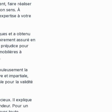
nt, faire réaliser
bon sens. À
xpertise à votre
ques et a obtenu
toirement assuré en
n préjudice pour
mobilières à
.
upuleusement la
e et impartiale,
e pour la validité
ieux. Il explique
endeur. Pour un
ever toute