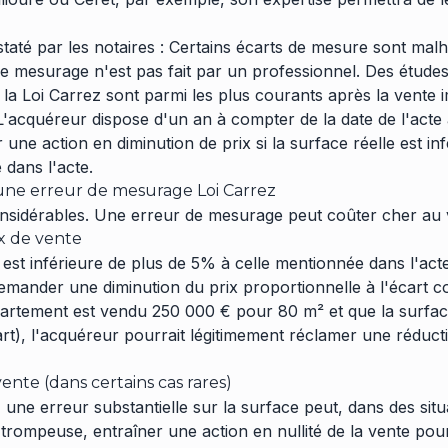
taté par les notaires : Certains écarts de mesure sont ma
le mesurage n'est pas fait par un professionnel. Des étude
s à la Loi Carrez sont parmi les plus courants après la vente 
 L'acquéreur dispose d'un an à compter de la date de l'acte
 une action en diminution de prix si la surface réelle est in
 dans l'acte.
ne erreur de mesurage Loi Carrez
nsidérables. Une erreur de mesurage peut coûter cher au 
x de vente
e est inférieure de plus de 5% à celle mentionnée dans l'act
emander une diminution du prix proportionnelle à l'écart c
artement est vendu 250 000 € pour 80 m² et que la surface
art), l'acquéreur pourrait légitimement réclamer une réduc
ente (dans certains cas rares)
 une erreur substantielle sur la surface peut, dans des sit
t trompeuse, entraîner une action en nullité de la vente pou