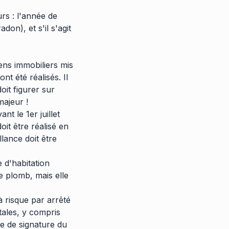
rs : l'année de
don), et s'il s'agit
ens immobiliers mis
nt été réalisés. Il
oit figurer sur
ajeur !
nt le 1er juillet
oit être réalisé en
lance doit être
 d'habitation
de plomb, mais elle
à risque par arrêté
ales, y compris
te de signature du