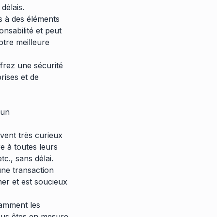
délais.
s à des éléments
nsabilité et peut
otre meilleure
ffrez une sécurité
rises et de
 un
vent très curieux
e à toutes leurs
tc., sans délai.
une transaction
er et est soucieux
tamment les
ous êtes en mesure