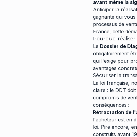
avant même la si
Anticiper la réalis
gagnante qui vous 
processus de vente
France, cette déma
Pourquoi réaliser 
Le
Dossier de Dia
obligatoirement êtr
qui l'exige pour pr
avantages concrets
Sécuriser la transa
La loi française, n
claire : le DDT doi
compromis de vent
conséquences :
Rétractation de l
l'acheteur est en d
loi. Pire encore, e
construits avant 1