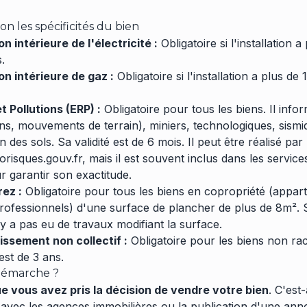
on les spécificités du bien
on intérieure de l'électricité :
Obligatoire si l'installation 
s.
ion intérieure de gaz :
Obligatoire si l'installation a plus de 
t Pollutions (ERP) :
Obligatoire pour tous les biens. Il info
ns, mouvements de terrain), miniers, technologiques, sismiq
n des sols. Sa validité est de 6 mois. Il peut être réalisé par
orisques.gouv.fr
, mais il est souvent inclus dans les service
r garantir son exactitude.
rez :
Obligatoire pour tous les biens en copropriété (appar
fessionnels) d'une surface de plancher de plus de 8m². Sa
 n'y a pas eu de travaux modifiant la surface.
issement non collectif :
Obligatoire pour les biens non ra
 est de 3 ans.
démarche ?
e vous avez pris la décision de vendre votre bien
. C'est
t avec les agences immobilières ou la publication d'une an