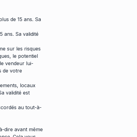
a plus de 15 ans. Sa
15 ans. Sa validité
rme sur les risques
ues, le potentiel
 le vendeur lui-
s de votre
tements, locaux
 validité est
ccordés au tout-à-
-à-dire avant même
nonce. Cela vous