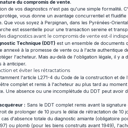
gnature du compromis de vente
.
ation de vos diagnostics n'est pas qu'une simple formalité. C
protège, vous donne un avantage concurrentiel et fluidifie
. Que vous soyez à Perpignan, dans les Pyrénées-Orientale
rche est essentielle pour une transaction sereine et transp
les diagnostics avant le compromis de vente est-il indisp
gnostic Technique (DDT)
est un ensemble de documents qu
e annexé à la promesse de vente ou à l'acte authentique de 
otéger l'acheteur. Mais au-delà de l'obligation légale, il y 
 à anticiper.
ction et éviter les rétractations
otamment l'article L271-4 du Code de la construction et de l'
t être complet et remis à l'acheteur au plus tard au moment
e. Une absence ou une incomplétude du DDT peut avoir d
'acquéreur :
Sans le DDT complet remis avant la signature
roit de prolonger de 10 jours le délai de rétractation de 10 
n cas d'absence totale du diagnostic amiante (obligatoire po
997) ou plomb (pour les biens construits avant 1949), l'a