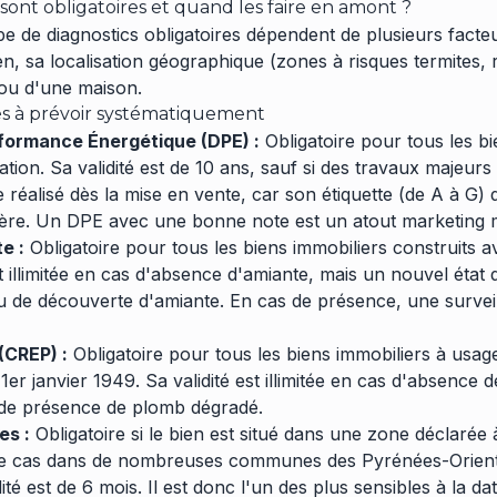
sont obligatoires et quand les faire en amont ?
e de diagnostics obligatoires dépendent de plusieurs facteu
n, sa localisation géographique (zones à risques termites, ra
ou d'une maison.
lés à prévoir systématiquement
formance Énergétique (DPE) :
Obligatoire pour tous les bi
tion. Sa validité est de 10 ans, sauf si des travaux majeurs o
e réalisé dès la mise en vente, car son étiquette (de A à G) d
ère. Un DPE avec une bonne note est un atout marketing m
e :
Obligatoire pour tous les biens immobiliers construits ava
st illimitée en cas d'absence d'amiante, mais un nouvel état d
u de découverte d'amiante. En cas de présence, une surveil
(CREP) :
Obligatoire pour tous les biens immobiliers à usage
 1er janvier 1949. Sa validité est illimitée en cas d'absence 
 de présence de plomb dégradé.
es :
Obligatoire si le bien est situé dans une zone déclarée 
t le cas dans de nombreuses communes des Pyrénées-Orient
ité est de 6 mois. Il est donc l'un des plus sensibles à la da