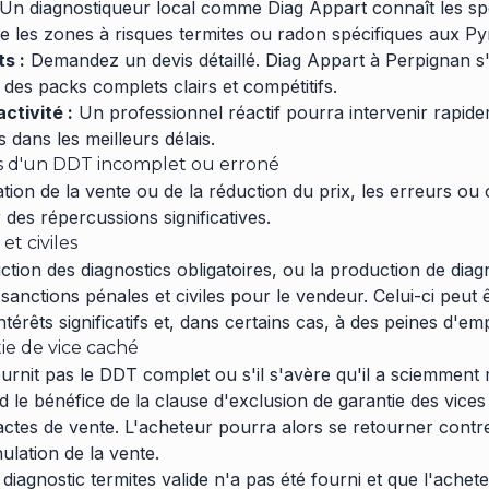
Un diagnostiqueur local comme Diag Appart connaît les spéc
e les zones à risques termites ou radon spécifiques aux Py
s :
Demandez un devis détaillé. Diag Appart à Perpignan s
des packs complets clairs et compétitifs.
activité :
Un professionnel réactif pourra intervenir rapid
s dans les meilleurs délais.
 d'un DDT incomplet ou erroné
tion de la vente ou de la réduction du prix, les erreurs ou
des répercussions significatives.
et civiles
tion des diagnostics obligatoires, ou la production de diag
 sanctions pénales et civiles pour le vendeur. Celui-ci peu
érêts significatifs et, dans certains cas, à des peines d'e
ie de vice caché
ournit pas le DDT complet ou s'il s'avère qu'il a sciemmen
rd le bénéfice de la clause d'exclusion de garantie des vic
actes de vente. L'acheteur pourra alors se retourner contre
ulation de la vente.
diagnostic termites valide n'a pas été fourni et que l'ache