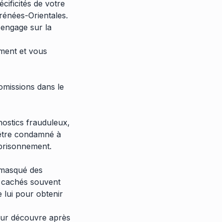
ificités de votre
rénées-Orientales.
'engage sur la
ement et vous
 omissions dans le
nostics frauduleux,
t être condamné à
mprisonnement.
t masqué des
es cachés souvent
 lui pour obtenir
teur découvre après